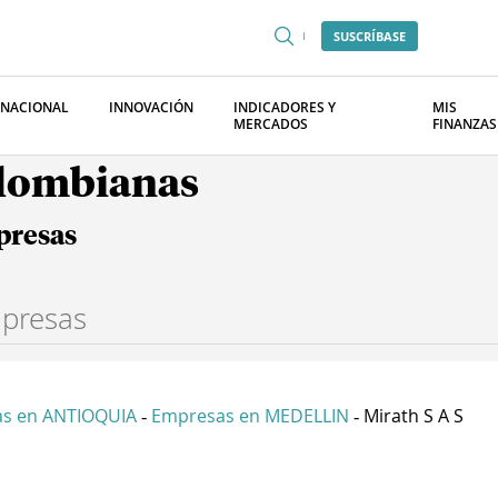
SUSCRÍBASE
RNACIONAL
INNOVACIÓN
INDICADORES Y
MIS
MERCADOS
FINANZAS
olombianas
presas
s en ANTIOQUIA
Empresas en MEDELLIN
Mirath S A S
-
-