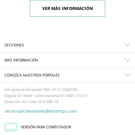
VER MÁS INFORMACIÓN
SECCIONES
MÁS INFORMACIÓN
CONOZCA NUESTROS PORTALES
Info general del portal: PBX: 57 (1) 2940100.
Bogotá 5714444 - Línea Nacional 01 8000 110 211.
Dirección: Av. Calle 26 # 68B-70.
servicioalclienteweb@eltiempo.com
VERSIÓN PARA COMPUTADOR