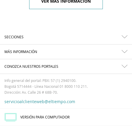
VER MÁS INFORMACIÓN
SECCIONES
MÁS INFORMACIÓN
CONOZCA NUESTROS PORTALES
Info general del portal: PBX: 57 (1) 2940100.
Bogotá 5714444 - Línea Nacional 01 8000 110 211.
Dirección: Av. Calle 26 # 68B-70.
servicioalclienteweb@eltiempo.com
VERSIÓN PARA COMPUTADOR