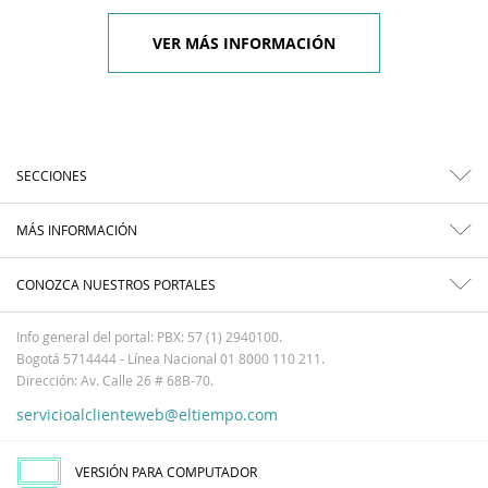
VER MÁS INFORMACIÓN
SECCIONES
MÁS INFORMACIÓN
CONOZCA NUESTROS PORTALES
Info general del portal: PBX: 57 (1) 2940100.
Bogotá 5714444 - Línea Nacional 01 8000 110 211.
Dirección: Av. Calle 26 # 68B-70.
servicioalclienteweb@eltiempo.com
VERSIÓN PARA COMPUTADOR