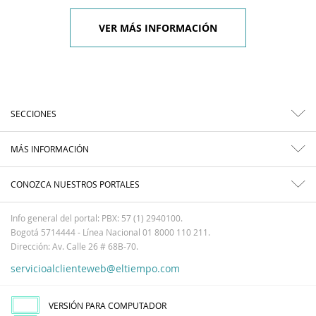
VER MÁS INFORMACIÓN
SECCIONES
MÁS INFORMACIÓN
CONOZCA NUESTROS PORTALES
Info general del portal: PBX: 57 (1) 2940100.
Bogotá 5714444 - Línea Nacional 01 8000 110 211.
Dirección: Av. Calle 26 # 68B-70.
servicioalclienteweb@eltiempo.com
VERSIÓN PARA COMPUTADOR