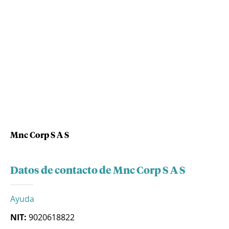
Mnc Corp S A S
Datos de contacto de Mnc Corp S A S
Ayuda
NIT:
9020618822