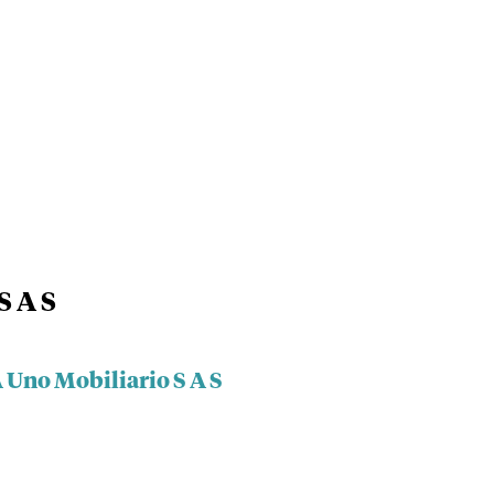
S A S
 Uno Mobiliario S A S