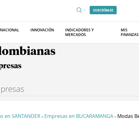
SUSCRÍBASE
RNACIONAL
INNOVACIÓN
INDICADORES Y
MIS
MERCADOS
FINANZAS
olombianas
presas
as en SANTANDER
Empresas en BUCARAMANGA
Modas Be
-
-