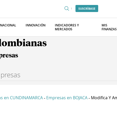
SUSCRÍBASE
RNACIONAL
INNOVACIÓN
INDICADORES Y
MIS
MERCADOS
FINANZAS
olombianas
presas
as en CUNDINAMARCA
Empresas en BOJACA
Modifica Y Am
-
-