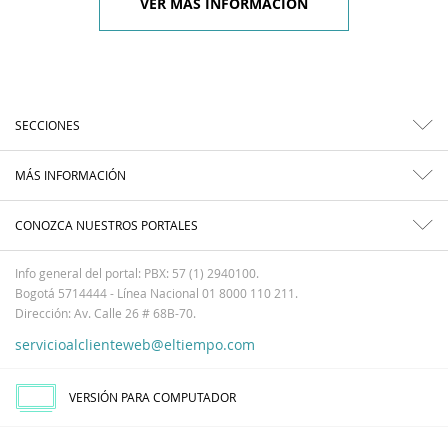
VER MÁS INFORMACIÓN
SECCIONES
MÁS INFORMACIÓN
CONOZCA NUESTROS PORTALES
Info general del portal: PBX: 57 (1) 2940100.
Bogotá 5714444 - Línea Nacional 01 8000 110 211.
Dirección: Av. Calle 26 # 68B-70.
servicioalclienteweb@eltiempo.com
VERSIÓN PARA COMPUTADOR