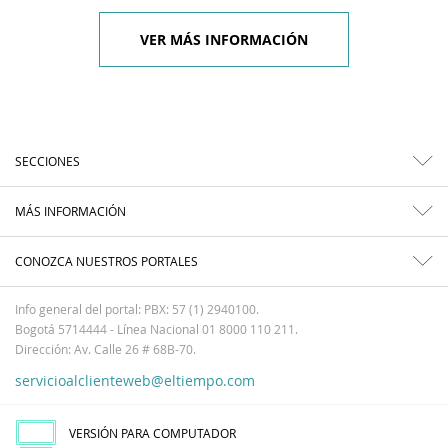
VER MÁS INFORMACIÓN
SECCIONES
MÁS INFORMACIÓN
CONOZCA NUESTROS PORTALES
Info general del portal: PBX: 57 (1) 2940100.
Bogotá 5714444 - Línea Nacional 01 8000 110 211.
Dirección: Av. Calle 26 # 68B-70.
servicioalclienteweb@eltiempo.com
VERSIÓN PARA COMPUTADOR