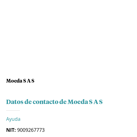
Moeda S A S
Datos de contacto de Moeda S A S
Ayuda
NIT:
9009267773