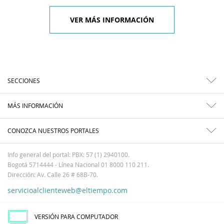
VER MÁS INFORMACIÓN
SECCIONES
MÁS INFORMACIÓN
CONOZCA NUESTROS PORTALES
Info general del portal: PBX: 57 (1) 2940100.
Bogotá 5714444 - Línea Nacional 01 8000 110 211.
Dirección: Av. Calle 26 # 68B-70.
servicioalclienteweb@eltiempo.com
VERSIÓN PARA COMPUTADOR