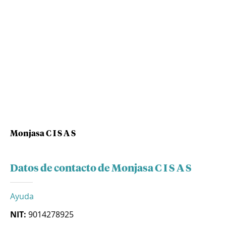
Monjasa C I S A S
Datos de contacto de Monjasa C I S A S
Ayuda
NIT:
9014278925