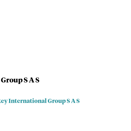
 Group S A S
ey International Group S A S