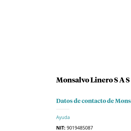
Monsalvo Linero S A S
Datos de contacto de Monsa
Ayuda
NIT:
9019485087