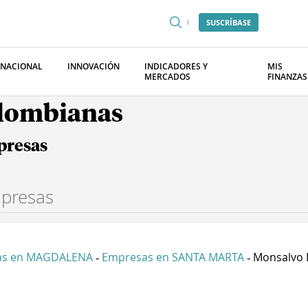
SUSCRÍBASE
RNACIONAL
INNOVACIÓN
INDICADORES Y
MIS
MERCADOS
FINANZAS
olombianas
presas
as en MAGDALENA
Empresas en SANTA MARTA
Monsalvo L
-
-