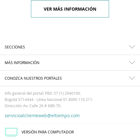
VER MÁS INFORMACIÓN
SECCIONES
MÁS INFORMACIÓN
CONOZCA NUESTROS PORTALES
Info general del portal: PBX: 57 (1) 2940100.
Bogotá 5714444 - Línea Nacional 01 8000 110 211.
Dirección: Av. Calle 26 # 68B-70.
servicioalclienteweb@eltiempo.com
VERSIÓN PARA COMPUTADOR