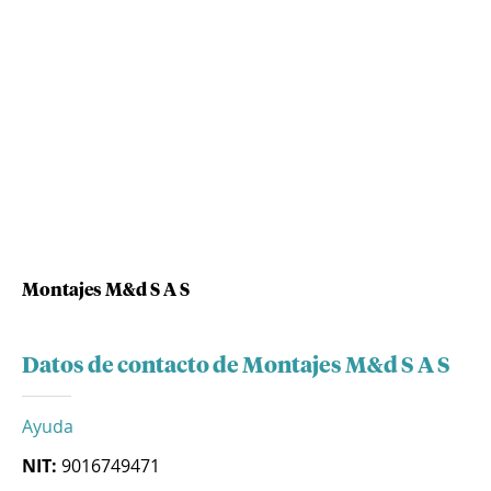
Montajes M&d S A S
Datos de contacto de Montajes M&d S A S
Ayuda
NIT:
9016749471