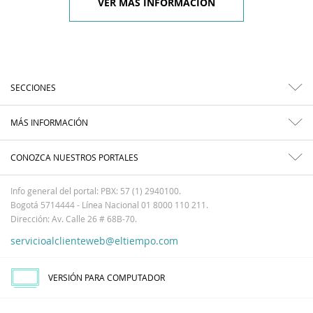
VER MÁS INFORMACIÓN
SECCIONES
MÁS INFORMACIÓN
CONOZCA NUESTROS PORTALES
Info general del portal: PBX: 57 (1) 2940100.
Bogotá 5714444 - Línea Nacional 01 8000 110 211.
Dirección: Av. Calle 26 # 68B-70.
servicioalclienteweb@eltiempo.com
VERSIÓN PARA COMPUTADOR