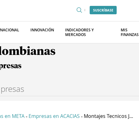
SUSCRÍBASE
RNACIONAL
INNOVACIÓN
INDICADORES Y
MIS
MERCADOS
FINANZAS
olombianas
presas
s en META
Empresas en ACACIAS
Montajes Tecnicos J...
-
-