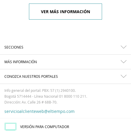
VER MÁS INFORMACIÓN
SECCIONES
MÁS INFORMACIÓN
CONOZCA NUESTROS PORTALES
Info general del portal: PBX: 57 (1) 2940100.
Bogotá 5714444 - Línea Nacional 01 8000 110 211.
Dirección: Av. Calle 26 # 68B-70.
servicioalclienteweb@eltiempo.com
VERSIÓN PARA COMPUTADOR