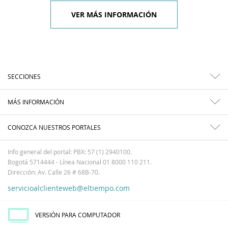
VER MÁS INFORMACIÓN
SECCIONES
MÁS INFORMACIÓN
CONOZCA NUESTROS PORTALES
Info general del portal: PBX: 57 (1) 2940100.
Bogotá 5714444 - Línea Nacional 01 8000 110 211.
Dirección: Av. Calle 26 # 68B-70.
servicioalclienteweb@eltiempo.com
VERSIÓN PARA COMPUTADOR