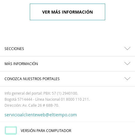
VER MÁS INFORMACIÓN
SECCIONES
MÁS INFORMACIÓN
CONOZCA NUESTROS PORTALES
Info general del portal: PBX: 57 (1) 2940100.
Bogotá 5714444 - Línea Nacional 01 8000 110 211.
Dirección: Av. Calle 26 # 68B-70.
servicioalclienteweb@eltiempo.com
VERSIÓN PARA COMPUTADOR