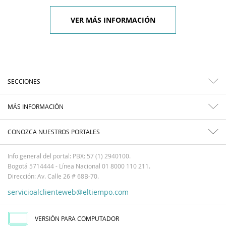
VER MÁS INFORMACIÓN
SECCIONES
MÁS INFORMACIÓN
CONOZCA NUESTROS PORTALES
Info general del portal: PBX: 57 (1) 2940100.
Bogotá 5714444 - Línea Nacional 01 8000 110 211.
Dirección: Av. Calle 26 # 68B-70.
servicioalclienteweb@eltiempo.com
VERSIÓN PARA COMPUTADOR