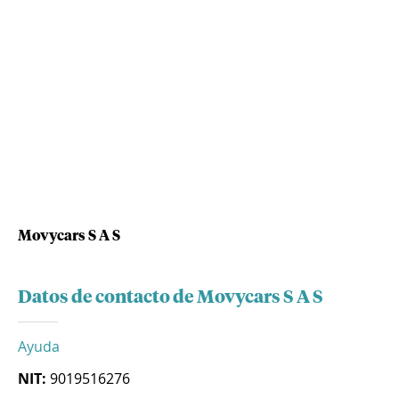
Movycars S A S
Datos de contacto de Movycars S A S
Ayuda
NIT:
9019516276