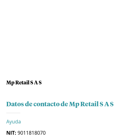
Mp Retail S A S
Datos de contacto de Mp Retail S A S
Ayuda
NIT:
9011818070