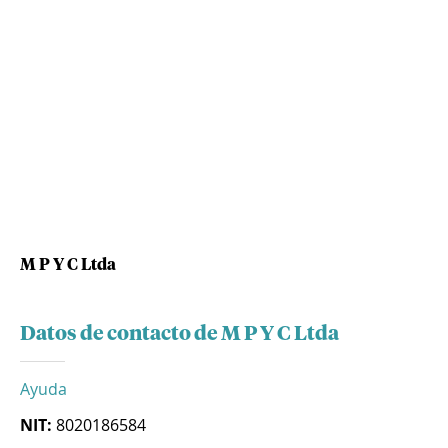
M P Y C Ltda
Datos de contacto de M P Y C Ltda
Ayuda
NIT:
8020186584