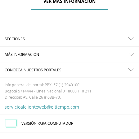
VER MÁS INFORMACIÓN
SECCIONES
MÁS INFORMACIÓN
CONOZCA NUESTROS PORTALES
Info general del portal: PBX: 57 (1) 2940100.
Bogotá 5714444 - Línea Nacional 01 8000 110 211.
Dirección: Av. Calle 26 # 68B-70.
servicioalclienteweb@eltiempo.com
VERSIÓN PARA COMPUTADOR