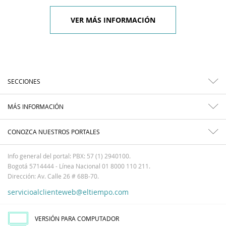
VER MÁS INFORMACIÓN
SECCIONES
MÁS INFORMACIÓN
CONOZCA NUESTROS PORTALES
Info general del portal: PBX: 57 (1) 2940100.
Bogotá 5714444 - Línea Nacional 01 8000 110 211.
Dirección: Av. Calle 26 # 68B-70.
servicioalclienteweb@eltiempo.com
VERSIÓN PARA COMPUTADOR