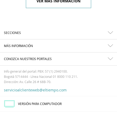
VER MÁS INFORMACIÓN
SECCIONES
MÁS INFORMACIÓN
CONOZCA NUESTROS PORTALES
Info general del portal: PBX: 57 (1) 2940100.
Bogotá 5714444 - Línea Nacional 01 8000 110 211.
Dirección: Av. Calle 26 # 68B-70.
servicioalclienteweb@eltiempo.com
VERSIÓN PARA COMPUTADOR