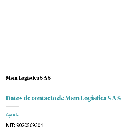
Msm Logistica S A S
Datos de contacto de Msm Logistica S A S
Ayuda
NIT:
9020569204