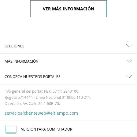
VER MÁS INFORMACIÓN
SECCIONES
MÁS INFORMACIÓN
CONOZCA NUESTROS PORTALES
Info general del portal: PBX: 57 (1) 2940100.
Bogotá 5714444 - Línea Nacional 01 8000 110 211.
Dirección: Av. Calle 26 # 68B-70.
servicioalclienteweb@eltiempo.com
VERSIÓN PARA COMPUTADOR