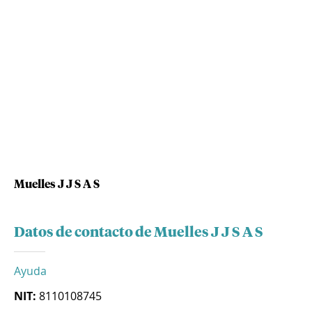
Muelles J J S A S
Datos de contacto de Muelles J J S A S
Ayuda
NIT:
8110108745