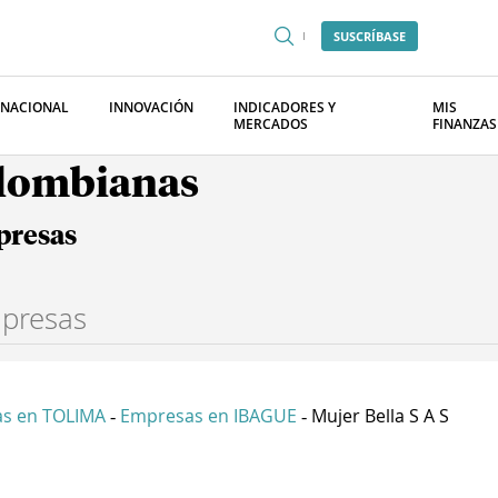
SUSCRÍBASE
RNACIONAL
INNOVACIÓN
INDICADORES Y
MIS
MERCADOS
FINANZAS
olombianas
presas
s en TOLIMA
Empresas en IBAGUE
Mujer Bella S A S
-
-