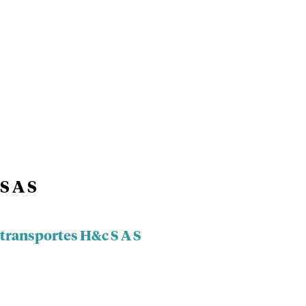
S A S
itransportes H&c S A S