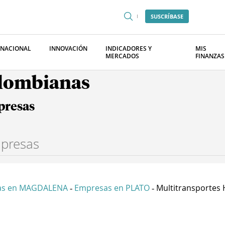
SUSCRÍBASE
RNACIONAL
INNOVACIÓN
INDICADORES Y
MIS
MERCADOS
FINANZAS
olombianas
presas
as en MAGDALENA
Empresas en PLATO
Multitransportes 
-
-