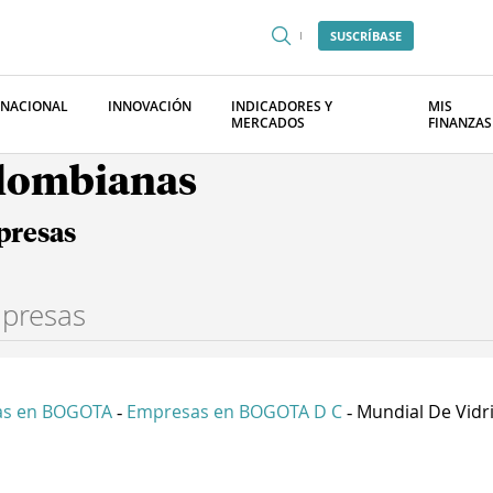
SUSCRÍBASE
RNACIONAL
INNOVACIÓN
INDICADORES Y
MIS
MERCADOS
FINANZAS
olombianas
presas
as en BOGOTA
Empresas en BOGOTA D C
Mundial De Vidrio
-
-