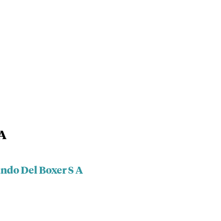
 A
undo Del Boxer S A