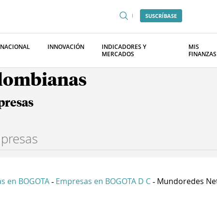
SUSCRÍBASE
RNACIONAL
INNOVACIÓN
INDICADORES Y
MIS
MERCADOS
FINANZAS
olombianas
presas
as en BOGOTA
Empresas en BOGOTA D C
Mundoredes Net
-
-