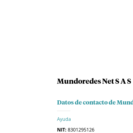
Mundoredes Net S A S
Datos de contacto de Mund
Ayuda
NIT:
8301295126