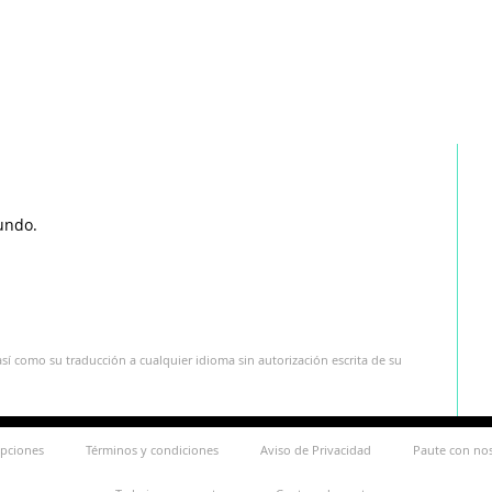
undo.
sí como su traducción a cualquier idioma sin autorización escrita de su
ipciones
Términos y condiciones
Aviso de Privacidad
Paute con no