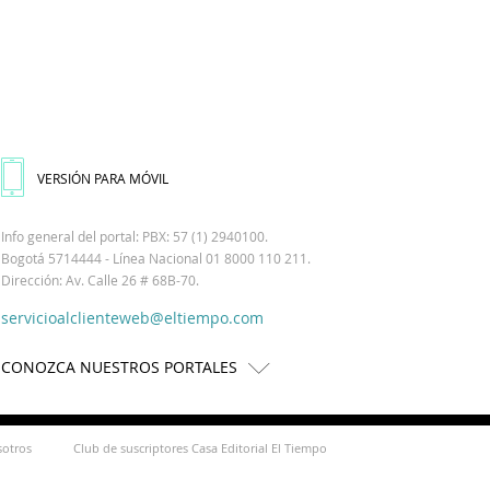
VERSIÓN PARA MÓVIL
Info general del portal: PBX: 57 (1) 2940100.
Bogotá 5714444 - Línea Nacional 01 8000 110 211.
Dirección: Av. Calle 26 # 68B-70.
servicioalclienteweb@eltiempo.com
CONOZCA NUESTROS PORTALES
sotros
Club de suscriptores Casa Editorial El Tiempo