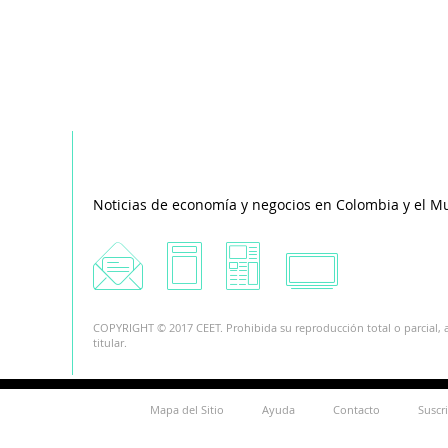
Noticias de economía y negocios en Colombia y el M
COPYRIGHT © 2017 CEET. Prohibida su reproducción total o parcial, a
titular.
Mapa del Sitio
Ayuda
Contacto
Suscr