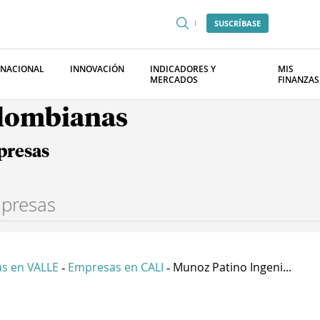
SUSCRÍBASE
RNACIONAL
INNOVACIÓN
INDICADORES Y
MIS
MERCADOS
FINANZAS
olombianas
presas
s en VALLE
Empresas en CALI
Munoz Patino Ingeni...
-
-