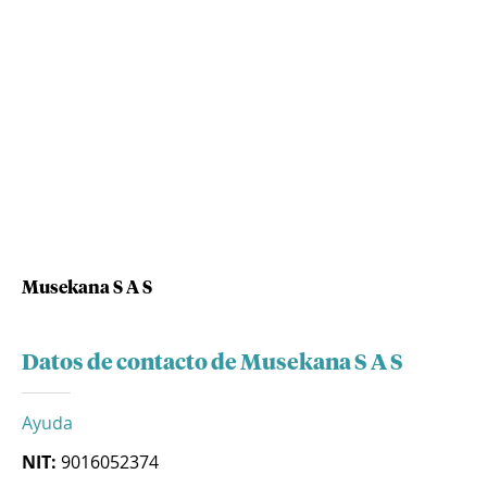
Musekana S A S
Datos de contacto de Musekana S A S
Ayuda
NIT:
9016052374