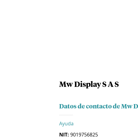
Mw Display S A S
Datos de contacto de Mw Di
Ayuda
NIT:
9019756825