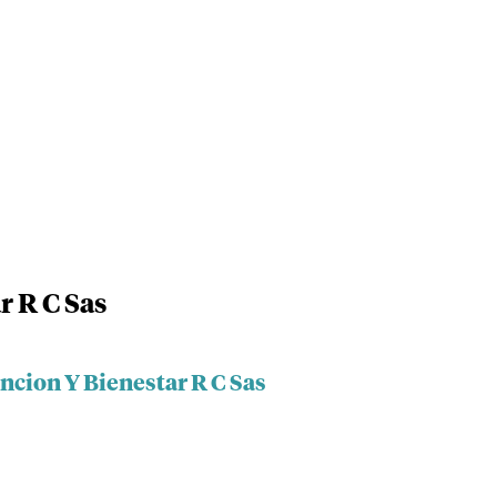
r R C Sas
ncion Y Bienestar R C Sas