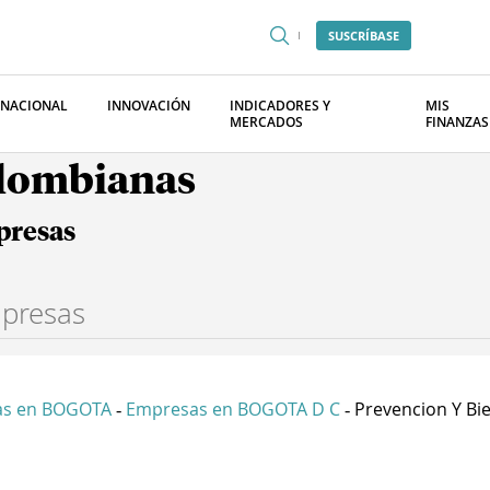
SUSCRÍBASE
RNACIONAL
INNOVACIÓN
INDICADORES Y
MIS
MERCADOS
FINANZAS
olombianas
presas
as en BOGOTA
Empresas en BOGOTA D C
Prevencion Y Bie
-
-