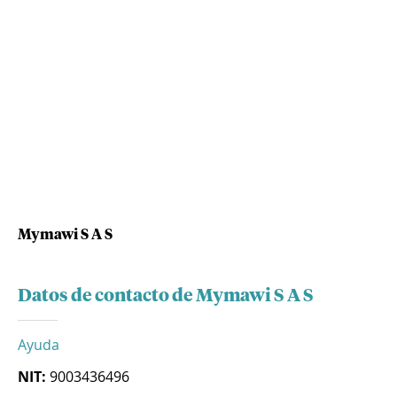
Mymawi S A S
Datos de contacto de Mymawi S A S
Ayuda
NIT:
9003436496