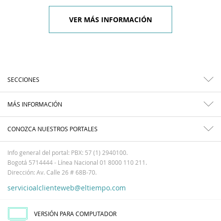
VER MÁS INFORMACIÓN
SECCIONES
MÁS INFORMACIÓN
CONOZCA NUESTROS PORTALES
Info general del portal: PBX: 57 (1) 2940100.
Bogotá 5714444 - Línea Nacional 01 8000 110 211.
Dirección: Av. Calle 26 # 68B-70.
servicioalclienteweb@eltiempo.com
VERSIÓN PARA COMPUTADOR