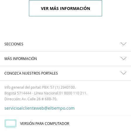
VER MÁS INFORMACIÓN
SECCIONES
MÁS INFORMACIÓN
CONOZCA NUESTROS PORTALES
Info general del portal: PBX: 57 (1) 2940100.
Bogotá 5714444 - Línea Nacional 01 8000 110 211.
Dirección: Av. Calle 26 # 68B-70.
servicioalclienteweb@eltiempo.com
VERSIÓN PARA COMPUTADOR