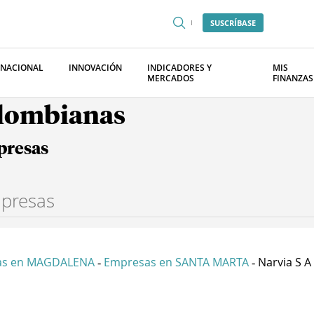
SUSCRÍBASE
RNACIONAL
INNOVACIÓN
INDICADORES Y
MIS
MERCADOS
FINANZAS
olombianas
presas
as en MAGDALENA
Empresas en SANTA MARTA
Narvia S A
-
-