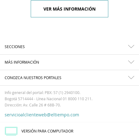
VER MÁS INFORMACIÓN
SECCIONES
MÁS INFORMACIÓN
CONOZCA NUESTROS PORTALES
Info general del portal: PBX: 57 (1) 2940100.
Bogotá 5714444 - Línea Nacional 01 8000 110 211.
Dirección: Av. Calle 26 # 68B-70.
servicioalclienteweb@eltiempo.com
VERSIÓN PARA COMPUTADOR