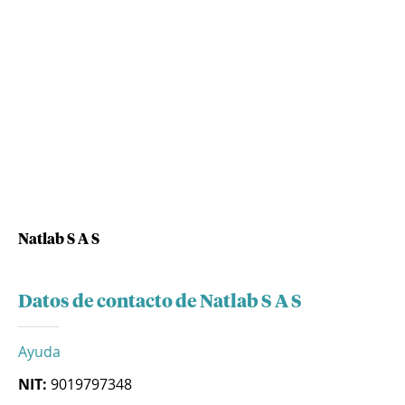
Natlab S A S
Datos de contacto de Natlab S A S
Ayuda
NIT:
9019797348