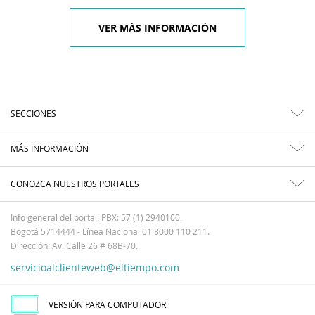
VER MÁS INFORMACIÓN
SECCIONES
MÁS INFORMACIÓN
CONOZCA NUESTROS PORTALES
Info general del portal: PBX: 57 (1) 2940100.
Bogotá 5714444 - Línea Nacional 01 8000 110 211.
Dirección: Av. Calle 26 # 68B-70.
servicioalclienteweb@eltiempo.com
VERSIÓN PARA COMPUTADOR