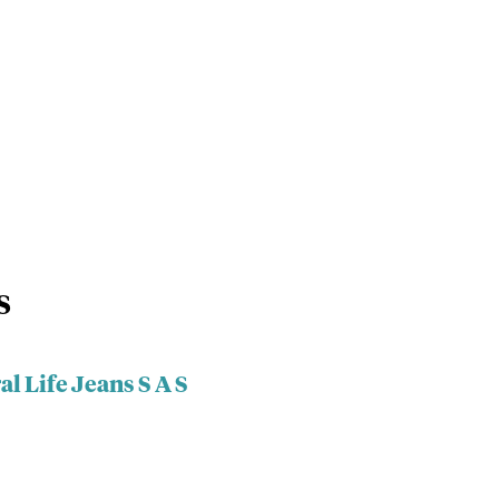
S
l Life Jeans S A S