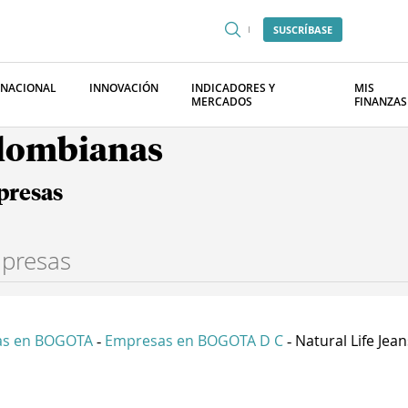
SUSCRÍBASE
RNACIONAL
INNOVACIÓN
INDICADORES Y
MIS
MERCADOS
FINANZAS
olombianas
presas
as en BOGOTA
Empresas en BOGOTA D C
Natural Life Jeans
-
-