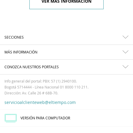
VER MÁS INFORMACIÓN
SECCIONES
MÁS INFORMACIÓN
CONOZCA NUESTROS PORTALES
Info general del portal: PBX: 57 (1) 2940100.
Bogotá 5714444 - Línea Nacional 01 8000 110 211.
Dirección: Av. Calle 26 # 68B-70.
servicioalclienteweb@eltiempo.com
VERSIÓN PARA COMPUTADOR