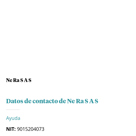
Ne Ra S A S
Datos de contacto de Ne Ra S A S
Ayuda
NIT:
9015204073