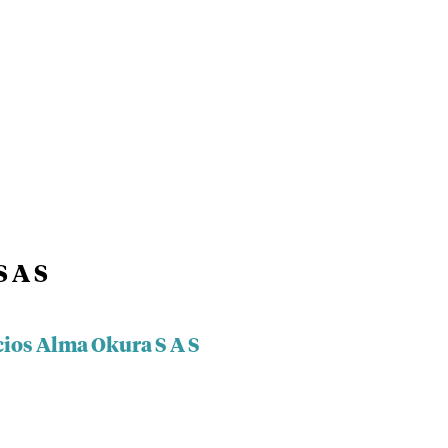
 A S
cios Alma Okura S A S