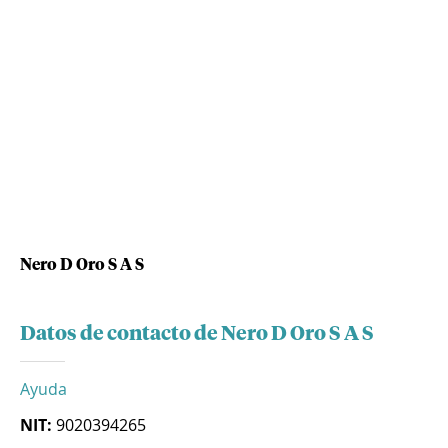
Nero D Oro S A S
Datos de contacto de Nero D Oro S A S
Ayuda
NIT:
9020394265