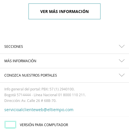
VER MÁS INFORMACIÓN
SECCIONES
MÁS INFORMACIÓN
CONOZCA NUESTROS PORTALES
Info general del portal: PBX: 57 (1) 2940100.
Bogotá 5714444 - Línea Nacional 01 8000 110 211.
Dirección: Av. Calle 26 # 68B-70.
servicioalclienteweb@eltiempo.com
VERSIÓN PARA COMPUTADOR