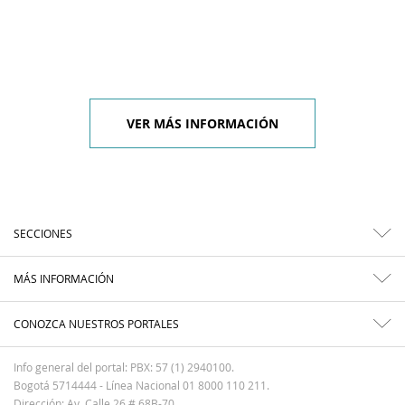
VER MÁS INFORMACIÓN
SECCIONES
MÁS INFORMACIÓN
CONOZCA NUESTROS PORTALES
Info general del portal: PBX: 57 (1) 2940100.
Bogotá 5714444 - Línea Nacional 01 8000 110 211.
Dirección: Av. Calle 26 # 68B-70.