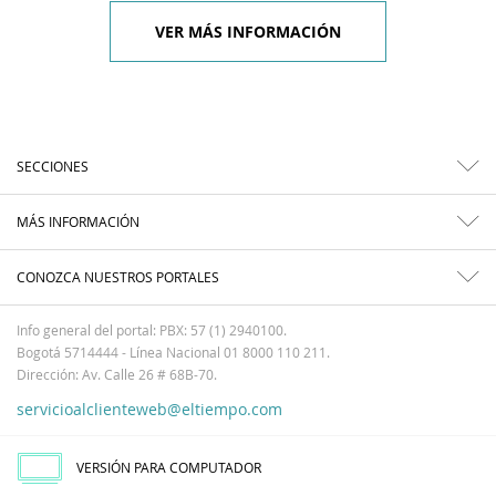
VER MÁS INFORMACIÓN
SECCIONES
MÁS INFORMACIÓN
CONOZCA NUESTROS PORTALES
Info general del portal: PBX: 57 (1) 2940100.
Bogotá 5714444 - Línea Nacional 01 8000 110 211.
Dirección: Av. Calle 26 # 68B-70.
servicioalclienteweb@eltiempo.com
VERSIÓN PARA COMPUTADOR